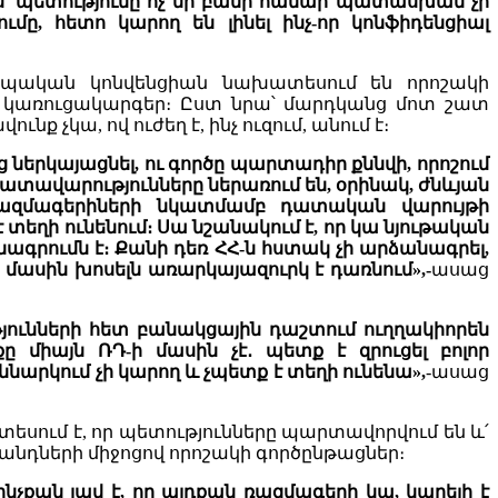
՝ պետությունը ոչ մի բանի համար պատասխան չի
մը, հետո կարող են լինել ինչ-որ կոնֆիդենցիալ
վրոպական կոնվենցիան նախատեսում են որոշակի
ի կառուցակարգեր։ Ըստ նրա՝ մարդկանց մոտ շատ
ք չկա, ով ուժեղ է, ինչ ուզում, անում է։
երկայացնել, ու գործը պարտադիր քննվի, որոշում
ատավարությունները ներառում են, օրինակ, ժնևյան
՝ ռազմագերիների նկատմամբ դատական վարույթի
եղի ունենում։ Սա նշանակում է, որ կա նյութական
րումն է։ Քանի դեռ ՀՀ-ն հստակ չի արձանագրել,
մասին խոսելն առարկայազուրկ է դառնում»,-
ասաց
թյունների հետ բանակցային դաշտում ուղղակիորեն
 միայն ՌԴ-ի մասին չէ․ պետք է զրուցել բոլոր
քննարկում չի կարող և չպետք է տեղի ունենա»,
-ասաց
եսում է, որ պետությունները պարտավորվում են և՛
անդների միջոցով որոշակի գործընթացներ։
չքան լավ է, որ այդքան ռազմագերի կա, կարելի է