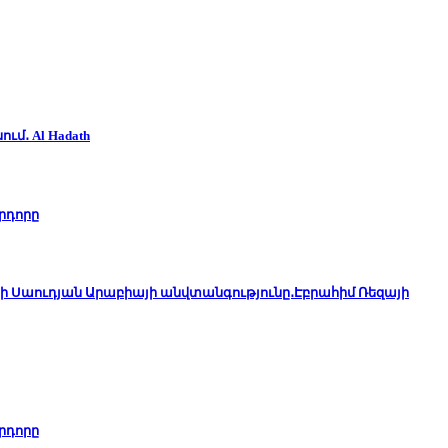
ւմ․ Al Hadath
րդորը
ի Սաուդյան Արաբիայի անվտանգությունը․Էբրահիմ Ռեզայի
րդորը