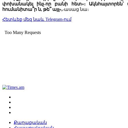
փոխանակել ինչ-որ բանի հետ»։ Ակնհայտորեն՝
հումանիտա՞ր ն, թե՞ այլ»,
-ասաց նա։
Հետևեք մեզ նաև Telegram-ում
Քաղաքական
Հասարակական