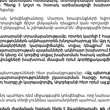
ական պետական համակարգ․ մոտավորապես այսպես
քով։ Պետք է կոշտ ու հստակ արձանագրվի խախտու
ելյանը։
յան կոնվենցիաները, Մարդու իրավունքների ե
 իրավունքի ճիշտ ընկալման դեպքում կան որոշակ
նկալվում, և շփոթմամբ ասում են՝ միջազգային իրավուն
տարանի տրամաբանությամբ, որտեղ կարելի է հայց ն
ություններն ակնհայտորեն խնդրահարույց են։ Այդ դ
ազմագերիների կարգավիճակին, տվյալ դեպքում
հայտարարության պայմանների ակնհայտ խախտում է տ
կետը ՀՀ կողմից տվյալ խախտման հստակ արձանագ
ավունքների խախտում, մնացած որևէ գործիքակազմի 
 պետությունների հետ բանակցությունը։
«Այլ պետու
արտավորությունների չկատարման հարցը։ Խոսքը
յդ հարցը չի կարգավորվել, Ադրբեջանի հետ որևէ այլ 
դ պահելու դեմ միջազգային կոնվենցիա, որը նախատ
ւթյուն տակ տեղի չունենա պատանդների պահում, պատ
ն ժամանակ հստակ հնչել է ձևակերպումը, թե «ին