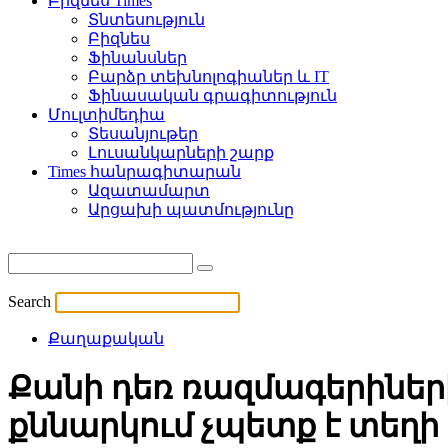
Բիզնես Times
Տնտեսություն
Բիզնես
Ֆինանսներ
Բարձր տեխնոլոգիաներ և IT
Ֆինասական գրագիտություն
Մուլտիմեդիա
Տեսանյութեր
Լուսանկարների շարք
Times հանրագիտարան
Ազատամարտ
Արցախի պատմությունը
Search
Քաղաքական
Քանի դեռ ռազմագերիների 
քննարկում չպետք է տեղի 