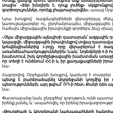
«Մենք, ցավոք սրտի, կառուցում ենք անարխիստ
տալիս՝ «ձեր խնդիրն է, դուք լուծեք» սկզբուն
գործողույուններ, որոնք չհայտարարվեն»
,-ասաց Օրբ
Նրա խոսքով՝ ռազմագերիների վերաբերյալ Ժնև
կառուցակարգեր ու, ընդհանրապես, միջազգային
հաճախ միջազգային իրավունքի գործելու ձևը սխալ է ը
«Չկա միջազգային այնպիսի դատարան՝ ազգային դա
կայացվի․ միջազգային իրավունքով տվյալ դատավար
կոնվենցիաներից 3-րդը, որը վերաբերում է ռ
առանձնահատկություններին։ Նաև՝ նոյեմբերի 9-ի 
խախտում, իսկ գործընթացային խախտման առաջին 
որ տեղի է ունենում ՀՀ-ի և իր քաղաքացիների իր
նա։
Հաջորդիվ, Օրբելյանի խոսքով, կարևոր է տարբեր
պետք է բարձրաձայնել Ադրբեջանի կողմից իր պ
պետությունների, այդ թվում՝ ՌԴ-ի հետ։ Քանի դեռ ա
նա։
Փաստաբանը նաև ընդգծեց՝ գոյություն ունի պատան
իրենք չանել, և՛ ապահովել, որ իրենց իրավազորո
«Թուրքիայի և Ադրբեջանի նախագահների հանդիպմա