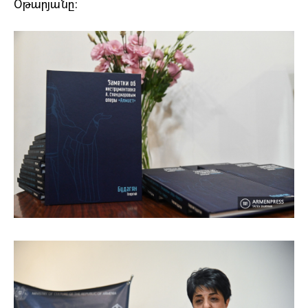
Օթարյանը: