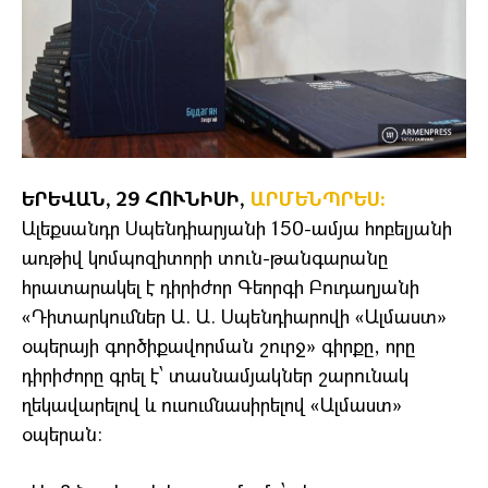
ԵՐԵՎԱՆ, 29 ՀՈՒՆԻՍԻ,
ԱՐՄԵՆՊՐԵՍ:
Ալեքսանդր Սպենդիարյանի 150-ամյա հոբելյանի
առթիվ կոմպոզիտորի տուն-թանգարանը
հրատարակել է դիրիժոր Գեորգի Բուդաղյանի
«Դիտարկումներ Ա. Ա. Սպենդիարովի «Ալմաստ»
օպերայի գործիքավորման շուրջ» գիրքը, որը
դիրիժորը գրել է՝ տասնամյակներ շարունակ
ղեկավարելով և ուսումնասիրելով «Ալմաստ»
օպերան: