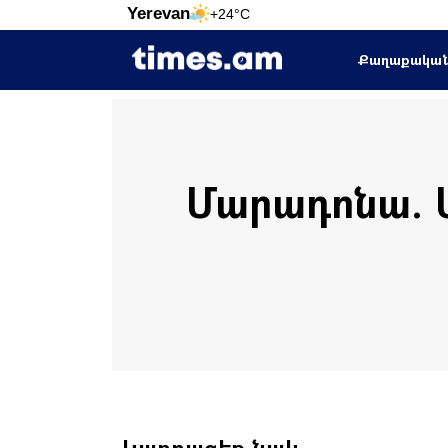
Yerevan
+24°C
Քաղաքակա
Մարադոնա. Մ
Կարդացեք նաև