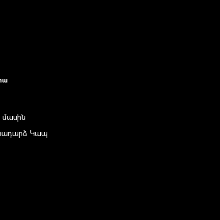
իա
 մասին
տադարձ Կապ