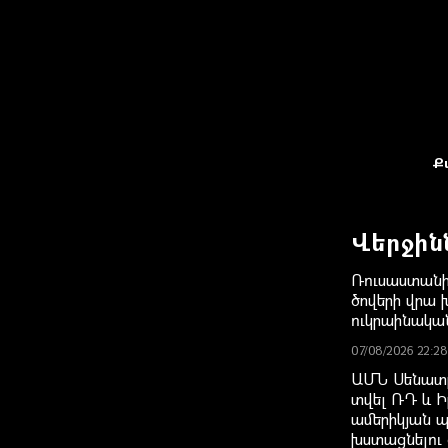
Ք
Վերջին
Ռուսաստանի
ծովերի վրա խ
ուկրաինակ
07/08/2026 22:28
ԱՄՆ Սենատը
տվել ՌԴ և Ի
ամերիկյան 
խստացնելու