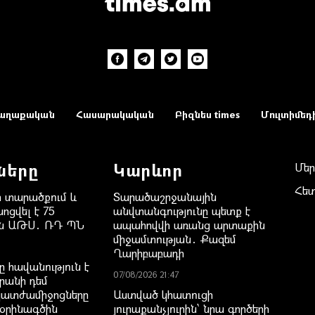
աղաքական
Հասարակական
Բիզնես times
Մուլտիմեդ
ները
Կարևոր
Մեր
Հե
 տարածքում և
Տարածաշրջանային
ոցվել է 75
անվտանգությունը պետք է
ան ԱԹՍ․ ՌԴ ՊՆ
ապահովվի առանց արտաքին
միջամտության․ Քազեմ
Ղարիբաբադի
 հավանություն է
07/08/2026 21:47
րանի դեմ
պատժամիջոցները
Աստված կհատուցի
 օրինագծին
յուրաքանչյուրին՝ նրա գործերի