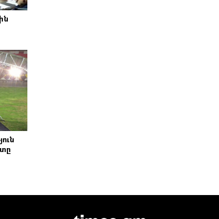
ին
յուն
շտը