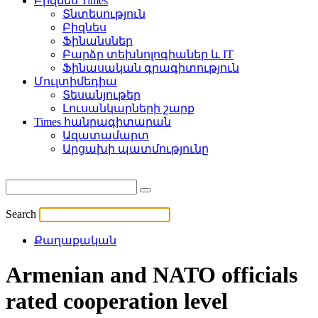
Բիզնես Times
Տնտեսություն
Բիզնես
Ֆինանսներ
Բարձր տեխնոլոգիաներ և IT
Ֆինասական գրագիտություն
Մուլտիմեդիա
Տեսանյութեր
Լուսանկարների շարք
Times հանրագիտարան
Ազատամարտ
Արցախի պատմությունը
Search
Քաղաքական
Armenian and NATO officials
rated cooperation level