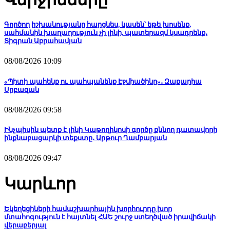
Գործող իշխանությանը հարցնես, կասեն՝ եթե խոսենք,
սահմանին խաղաղություն չի լինի, պատերազմ կսադրենք․
Տիգրան Աբրահամյան
08/08/2026 10:09
«Պիտի պահենք ու պահպանենք Էջմիածինը»․ Զաքարիա
Սրբազան
08/08/2026 09:58
Ինչպիսին պետք է լինի Կաթողիկոսի գործը քննող դատավորի
ինքնաբացարկի տեքստը․ Արթուր Ղամբարյան
08/08/2026 09:47
Կարևոր
Եկեղեցիների համաշխարհային խորհուրդը խոր
մտահոգություն է հայտնել ՀԱԵ շուրջ ստեղծված իրավիճակի
վերաբերյալ