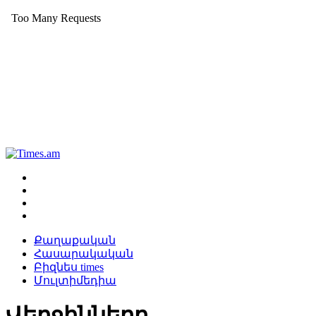
Քաղաքական
Հասարակական
Բիզնես times
Մուլտիմեդիա
Վերջինները