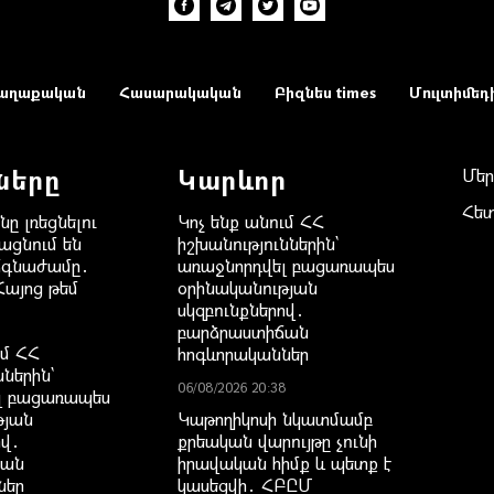
աղաքական
Հասարակական
Բիզնես times
Մուլտիմեդ
ները
Կարևոր
Մեր
Հե
նը լռեցնելու
Կոչ ենք անում ՀՀ
ացնում են
իշխանություններին`
ճգնաժամը․
առաջնորդվել բացառապես
Հայոց թեմ
օրինականության
սկզբունքներով․
բարձրաստիճան
ւմ ՀՀ
հոգևորականներ
ններին`
06/08/2026 20:38
լ բացառապես
թյան
Կաթողիկոսի նկատմամբ
ով․
քրեական վարույթը չունի
ճան
իրավական հիմք և պետք է
ներ
կասեցվի․ ՀԲԸՄ