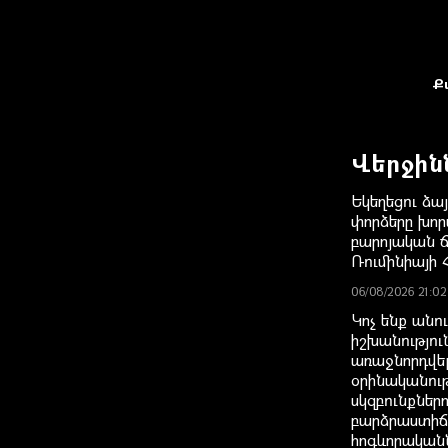
Ք
Վերջին
Եկեղեցու ձայ
փորձերը խոր
բարոյական 
Ռումինիայի 
06/08/2026 21:02
Կոչ ենք անո
իշխանությու
առաջնորդվե
օրինականու
սկզբունքներ
բարձրաստի
հոգևորական