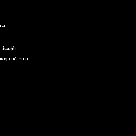
իա
 մասին
տադարձ Կապ