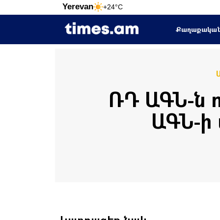
Yerevan
+24°C
Քաղաքակա
ՌԴ ԱԳՆ-ն 
ԱԳՆ-ի
Կարդացեք նաև