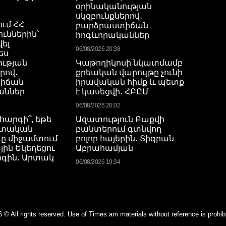
օրինականության
սկզբունքներով․
ում ՀՀ
բարձրաստիճան
ուններին`
հոգևորականներ
ել
06/08/2026 20:38
ես
ության
Կաթողիկոսի նկատմամբ
րով․
քրեական վարույթը չունի
իճան
իրավական հիմք և պետք
աններ
է կասեցվի․ ՀԲԸՄ
06/08/2026 20:02
հարգի՞, եթե
Ազատություն Բաքվի
պետական
բանտերում գտնվող
ը միջամտում
բոլոր հայերին․ Տիգրան
յին Եկեղեցու
Աբրահամյան
րգին․ Արտակ
06/08/2026 19:34
 © All rights reserved. Use of Times.am materials without reference is prohib