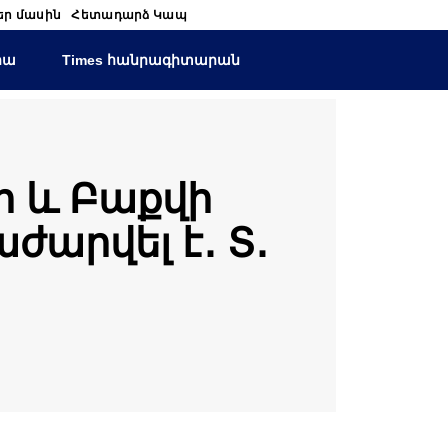
եր մասին
Հետադարձ Կապ
իա
Times հանրագիտարան
 և Բաքվի
ժարվել է․ Տ․