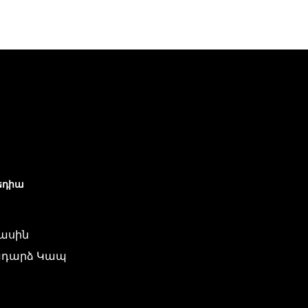
եդիա
մասին
դարձ Կապ