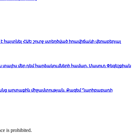
է հայտնել ՀԱԵ շուրջ ստեղծված իրավիճակի վերաբերյալ
ն տալիս մեր դեմ հարձակումների համար․ Մասուդ Փեզեշքիան
անց արտաքին միջամտության․ Քազեմ Ղարիբաբադի
ce is prohibited.