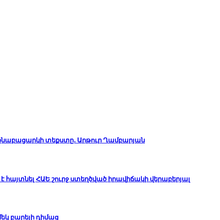
ինքնաբացարկի տեքստը․ Արթուր Ղամբարյան
է հայտնել ՀԱԵ շուրջ ստեղծված իրավիճակի վերաբերյալ
 մեկ բարելի դիմաց