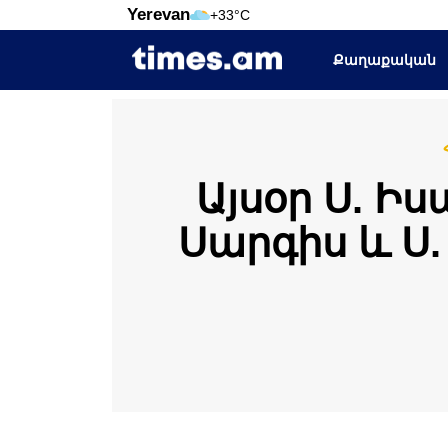
Yerevan
+33°C
Քաղաքական
Այսօր Ս. Ի
Սարգիս և Ս