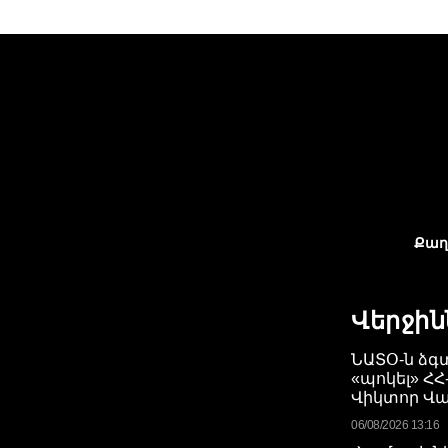
Քաղ
Վերջին
ՆԱՏՕ-ն ձգտ
«պոկել» ՀՀ
Վիկտոր Վա
06/08/2026 13:16