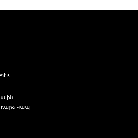
եդիա
մասին
դարձ Կապ