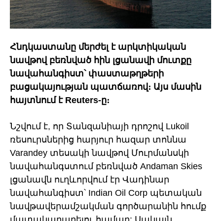
Հնդկաստանը մերժել է արկտիկական
նավթով բեռնված հին լցանավի մուտքը
նավահանգիստ՝ փաստաթղթերի
բացակայության պատճառով։ Այս մասին
հայտնում է Reuters-ը։
Նշվում է, որ Տանզանիայի դրոշով Lukoil
ռեսուրսներից հարյուր հազար տոննա
Varandey տեսակի նավթով Մուրմանսկի
նավահանգստում բեռնված Andaman Skies
լցանավն ուղևորվում էր Վադինար
նավահանգիստ՝ Indian Oil Corp պետական
նավթավերամշակման գործարանին հումք
մատակարարելու համար: Սակայն,