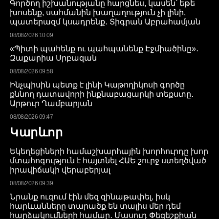
Գործող իշխանությանը հարցնես, կասեն՝ եթե
խոսենք, սահմանին խաղաղություն չի լինի,
պատերազմ կսադրենք․ Տիգրան Աբրահամյան
08/08/2026 10:09
«Պիտի պահենք ու պահպանենք Էջմիածինը»․
Զաքարիա Սրբազան
08/08/2026 09:58
Ինչպիսին պետք է լինի Կաթողիկոսի գործը
քննող դատավորի ինքնաբացարկի տեքստը․
Արթուր Ղամբարյան
08/08/2026 09:47
Կարևոր
Եկեղեցիների համաշխարհային խորհուրդը խոր
մտահոգություն է հայտնել ՀԱԵ շուրջ ստեղծված
իրավիճակի վերաբերյալ
08/08/2026 09:39
Նրանք ուզում էին մեզ զինաթափել, իսկ
հարևանները տարածք են տալիս մեր դեմ
հարձակումների համար․ Մասուդ Փեզեշքիան