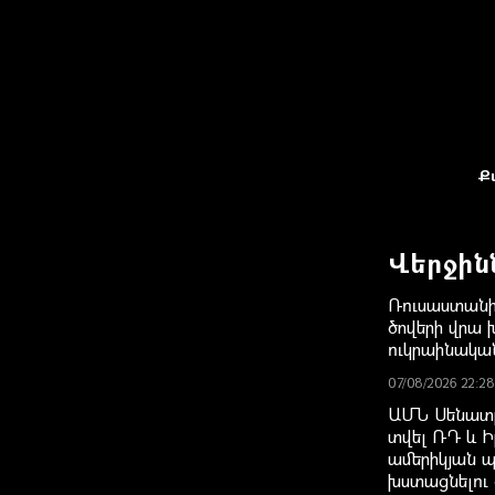
Ք
Վերջին
Ռուսաստանի
ծովերի վրա խ
ուկրաինակ
07/08/2026 22:28
ԱՄՆ Սենատը
տվել ՌԴ և Ի
ամերիկյան 
խստացնելու