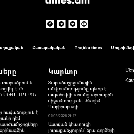
աղաքական
Հասարակական
Բիզնես times
Մուլտիմեդ
ները
Կարևոր
Մեր
Հե
 տարածքում և
Տարածաշրջանային
ոցվել է 75
անվտանգությունը պետք է
ան ԱԹՍ․ ՌԴ ՊՆ
ապահովվի առանց արտաքին
միջամտության․ Քազեմ
Ղարիբաբադի
 հավանություն է
07/08/2026 21:47
րանի դեմ
պատժամիջոցները
Աստված կհատուցի
 օրինագծին
յուրաքանչյուրին՝ նրա գործերի