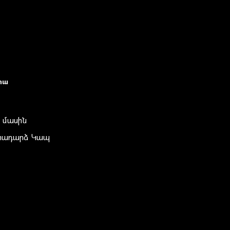
իա
 մասին
տադարձ Կապ