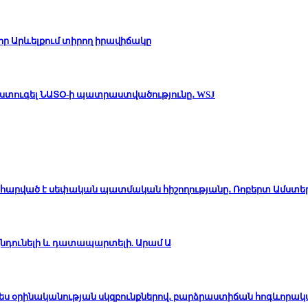
ր Արևելքում տիրող իրավիճակը
է ստուգել ՆԱՏՕ-ի պատրաստվածությունը․ WSJ
հարված է սեփական պատմական հիշողությանը․ Ռոբերտ Ամստե
նդունելի և դատապարտելի. Արամ Ա
ապես օրինականության սկզբունքներով․ բարձրաստիճան հոգևորա