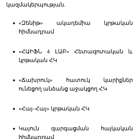
կազմակերպության.
«
Զենիթ
»
ակադեմիա
կրթական
հիմնադրամ
«
ՀԱԻՖՆ
4
ԼԱԲ
»
Հետազոտական
և
կրթական
ՀԿ
«
Ճ
ախրուկ
»
հատուկ
կարիքներ
ունեցող
անձանց
աջակցող
ՀԿ
«
Հայ
–
Հայ
»
կրթական
ՀԿ
Կայուն
զ
արգացման
հ
այկական
հ
իմնադրամ