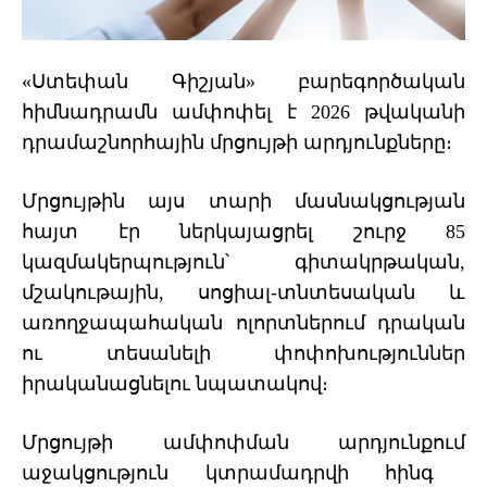
«
Ստեփան
Գիշյան
»
բարեգործական
հիմնադրամն
ամփոփել է 2026
թվական
ի
դրամաշնորհային մրցույթի արդյունքները։
Մրցույթին այս տարի մասնակցության
հայտ է
ր
ներկայացրել
շուրջ 85
կազմակերպություն
՝
գիտակրթական,
մշակութային, սոցիալ-տնտեսական և
առողջապահական ոլորտներում դրական
ու տեսանելի փոփոխություններ
իրական
ա
ց
նելու նպատակով
։
Մրցույթի
ամփոփման արդյունքում
աջակցություն կտրամադրվի հինգ