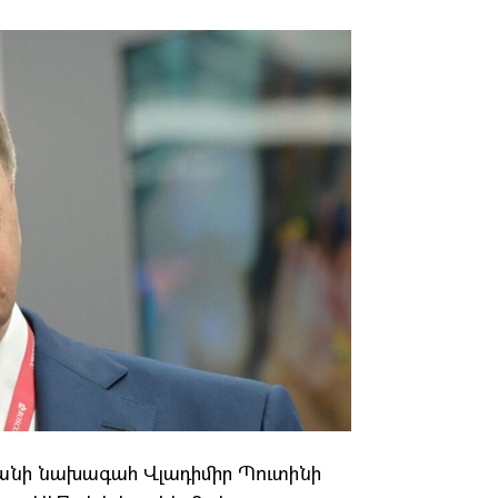
նի նախագահ Վլադիմիր Պուտինի