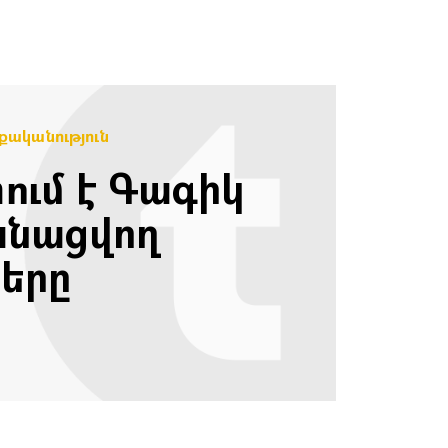
ականություն
ւմ է Գագիկ
անացվող
երը