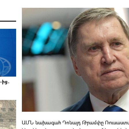
-ից․
ԱՄՆ նախագահ Դոնալդ Թրամփը Ռուսաստա