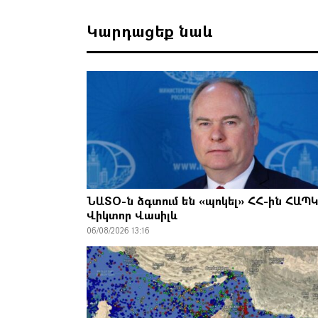
Կարդացեք նաև
ՆԱՏՕ-ն ձգտում են «պոկել» ՀՀ-ին ՀԱՊԿ
Վիկտոր Վասիլև
06/08/2026 13:16