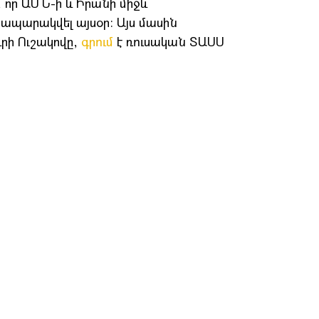
, որ ԱՄՆ-ի և Իրանի միջև
րապարակվել այսօր։ Այս մասին
րի Ուշակովը,
գրում
է ռուսական ՏԱՍՍ