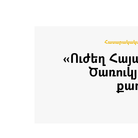
Հասարակակ
«Ուժեղ Հա
Ծառուկ
քա