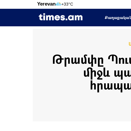
Yerevan
+33°C
Քաղաքակա
Թրամփը Պուտ
միջև պա
հրապար