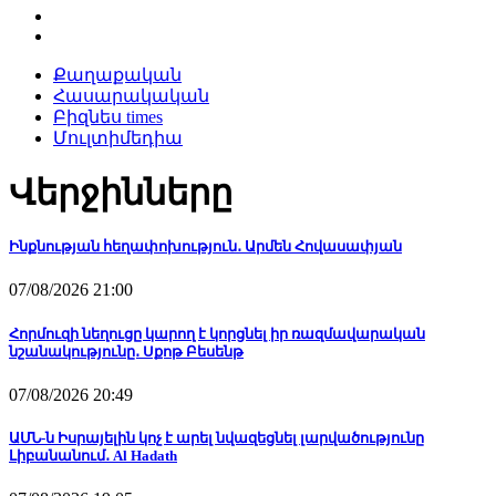
Քաղաքական
Հասարակական
Բիզնես times
Մուլտիմեդիա
Վերջինները
Ինքնության հեղափոխություն․ Արմեն Հովասափյան
07/08/2026 21:00
Հորմուզի նեղուցը կարող է կորցնել իր ռազմավարական
նշանակությունը․ Սքոթ Բեսենթ
07/08/2026 20:49
ԱՄՆ-ն Իսրայելին կոչ է արել նվազեցնել լարվածությունը
Լիբանանում․ Al Hadath