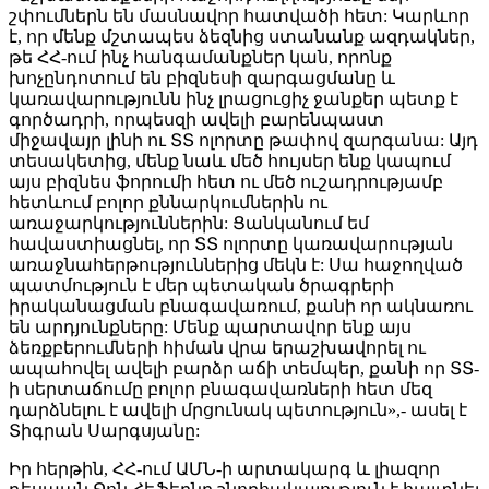
շփումներն են մասնավոր հատվածի հետ: Կարևոր
է, որ մենք մշտապես ձեզնից ստանանք ազդակներ,
թե ՀՀ-ում ինչ հանգամանքներ կան, որոնք
խոչընդոտում են բիզնեսի զարգացմանը և
կառավարությունն ինչ լրացուցիչ ջանքեր պետք է
գործադրի, որպեսզի ավելի բարենպաստ
միջավայր լինի ու ՏՏ ոլորտը թափով զարգանա: Այդ
տեսակետից, մենք նաև մեծ հույսեր ենք կապում
այս բիզնես ֆորումի հետ ու մեծ ուշադրությամբ
հետևում բոլոր քննարկումներին ու
առաջարկություններին: Ցանկանում եմ
հավաստիացնել, որ ՏՏ ոլորտը կառավարության
առաջնահերթություններից մեկն է: Սա հաջողված
պատմություն է մեր պետական ծրագրերի
իրականացման բնագավառում, քանի որ ակնառու
են արդյունքները: Մենք պարտավոր ենք այս
ձեռքբերումների հիման վրա երաշխավորել ու
ապահովել ավելի բարձր աճի տեմպեր, քանի որ ՏՏ-
ի սերտաճումը բոլոր բնագավառների հետ մեզ
դարձնելու է ավելի մրցունակ պետություն»,- ասել է
Տիգրան Սարգսյանը:
Իր հերթին, ՀՀ-ում ԱՄՆ-ի արտակարգ և լիազոր