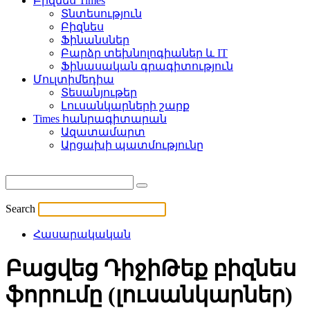
Բիզնես Times
Տնտեսություն
Բիզնես
Ֆինանսներ
Բարձր տեխնոլոգիաներ և IT
Ֆինասական գրագիտություն
Մուլտիմեդիա
Տեսանյութեր
Լուսանկարների շարք
Times հանրագիտարան
Ազատամարտ
Արցախի պատմությունը
Search
Հասարակական
Բացվեց ԴիջիԹեք բիզնես
ֆորումը (լուսանկարներ)