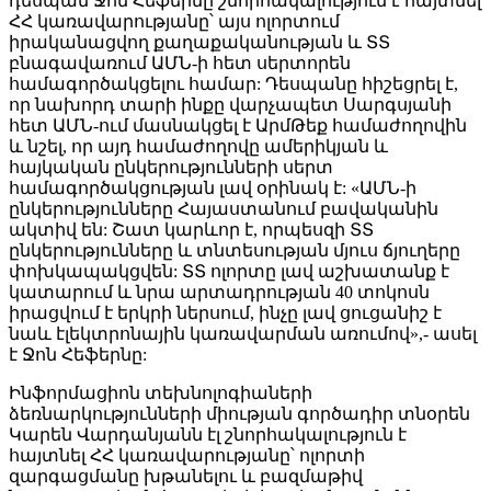
դեսպան Ջոն Հեֆերնը շնորհակալություն է հայտնել
ՀՀ կառավարությանը՝ այս ոլորտում
իրականացվող քաղաքականության և ՏՏ
բնագավառում ԱՄՆ-ի հետ սերտորեն
համագործակցելու համար: Դեսպանը հիշեցրել է,
որ նախորդ տարի ինքը վարչապետ Սարգսյանի
հետ ԱՄՆ-ում մասնակցել է ԱրմԹեք համաժողովին
և նշել, որ այդ համաժողովը ամերիկյան և
հայկական ընկերությունների սերտ
համագործակցության լավ օրինակ է: «ԱՄՆ-ի
ընկերությունները Հայաստանում բավականին
ակտիվ են: Շատ կարևոր է, որպեսզի ՏՏ
ընկերությունները և տնտեսության մյուս ճյուղերը
փոխկապակցվեն: ՏՏ ոլորտը լավ աշխատանք է
կատարում և նրա արտադրության 40 տոկոսն
իրացվում է երկրի ներսում, ինչը լավ ցուցանիշ է
նաև էլեկտրոնային կառավարման առումով»,- ասել
է Ջոն Հեֆերնը:
Ինֆորմացիոն տեխնոլոգիաների
ձեռնարկությունների միության գործադիր տնօրեն
Կարեն Վարդանյանն էլ շնորհակալություն է
հայտնել ՀՀ կառավարությանը՝ ոլորտի
զարգացմանը խթանելու և բազմաթիվ