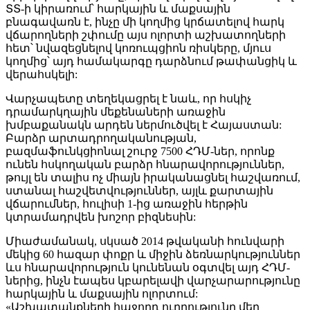
ՏՏ-ի կիրառում՝ հարկային և մաքսային
բնագավառն է, ինչը մի կողմից կրճատելով հարկ
վճարողների շփումը այս ոլորտի աշխատողների
հետ՝ նվազեցնելով կոռուպցիոն ռիսկերը, մյուս
կողմից՝ այդ համակարգը դարձնում թափանցիկ և
վերահսկելի:
Վարչապետը տեղեկացրել է նաև, որ հսկիչ
դրամարկղային մեքենաների առաջին
խմբաքանակն արդեն ներմուծվել է Հայաստան:
Բարձր արտադրողականության,
բազմաֆունկցիոնալ շուրջ 7500 ՀԴՄ-ներ, որոնք
ունեն հսկողական բարձր հնարավորություններ,
թույլ են տալիս ոչ միայն իրականացնել հաշվառում,
ստանալ հաշվետվություններ, այլև քարտային
վճարումներ, հուլիսի 1-ից առաջին հերթին
կտրամադրվեն խոշոր բիզնեսին:
Միաժամանակ, սկսած 2014 թվականի հունվարի
մեկից 60 հազար փոքր և միջին ձեռնարկություններ
ևս հնարավորություն կունենան օգտվել այդ ՀԴՄ-
ներից, ինչն էապես կբարելավի վարչարարությունը
հարկային և մաքսային ոլորտում:
«Աշխատանքների հաջորդ ուղղությունը մեր