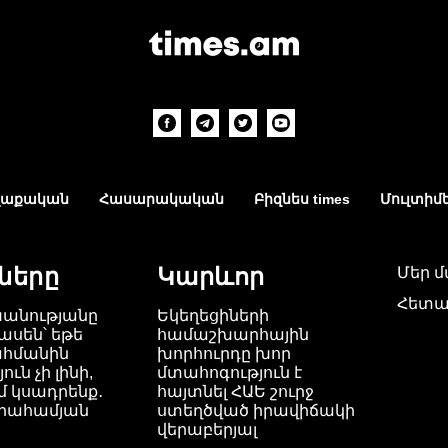
աքական
Հասարակական
Բիզնես times
Մուլտիմ
ները
Կարևոր
Մեր 
Հետա
խանությանը
Եկեղեցիների
ասեն՝ եթե
համաշխարհային
ահմանին
խորհուրդը խոր
ւն չի լինի,
մտահոգություն է
 կսադրենք․
հայտնել ՀԱԵ շուրջ
բրահամյան
ստեղծված իրավիճակի
վերաբերյալ