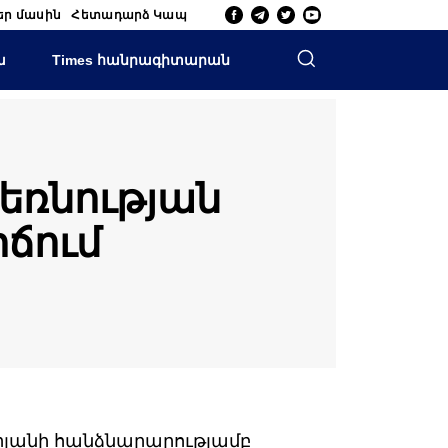
եր մասին
Հետադարձ Կապ
ա
Times հանրագիտարան
եռնության
րճում
յանի հանձնարարությամբ