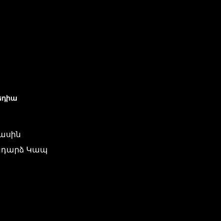
եդիա
մասին
դարձ Կապ