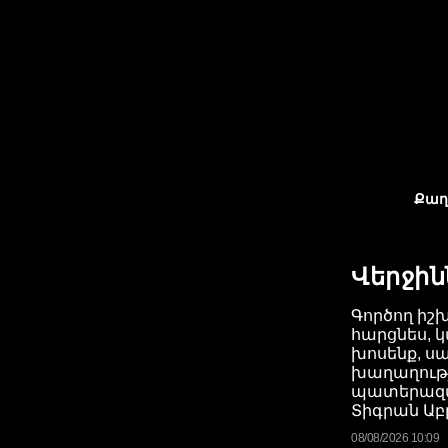
Քաղ
Վերջին
Գործող իշ
հարցնես, կ
խոսենք, ս
խաղաղությո
պատերազմ
Տիգրան Ա
08/08/2026 10:09