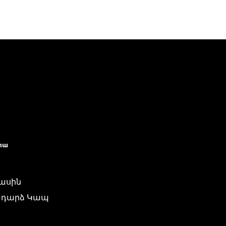
իա
մասին
դարձ Կապ