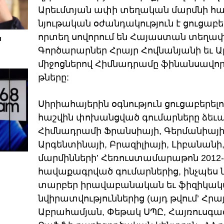
Արեւմտյան ափի տեղական մարմնի հավ
նյութական օժանդակություն է ցուցաբե
որտեղ սովորում են Հայաստան տեղա
ա
Գործարարներ Հրայր Հովնանյանի եւ 
միջոցներով Հիմնադրամը ֆինանսավորե
թները:
Սիրիահայերին օգնություն ցուցաբերե
հաշվին փոխանցված գումարները ձեւ
Հիմնադրամի Ֆրանսիայի, Գերմանիայի
Արգենտինայի, Բրազիլիայի, Լիբանանի
մարմինների’ Հեռուստամարաթոն 2012-
հավաքագրված գումարներից, ինչպես 
տարբեր իրավաբանական եւ ֆիզիկակ
նվիրատվություններից (այդ թվում’ Հրա
Աբրահամյան, Փեթակ ՍՊԸ, Հայռուսգա