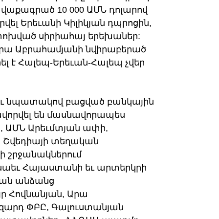
աքագրած 10 000 ԱՄՆ դոլարով
րվել Երեւանի Կիլիկյան դպրոցին,
փոխված սիրիահայ երեխաներ:
Արա Աբրահամյանի նվիրաբերած
լ է Հալեպ-Երեւան-Հալեպ չվեր
լու նպատակով բացված բանկային
ավորվել են մասնավորապես
, ԱՄՆ Արեւմտյան ափի,
, Շվեդիայի տեղական
ի շրջանակներում
նաեւ Հայաստանի եւ արտերկրի
ան անձանց
յր Հովնանյան, Արա
զարդ ՓԲԸ, Գալուստանյան