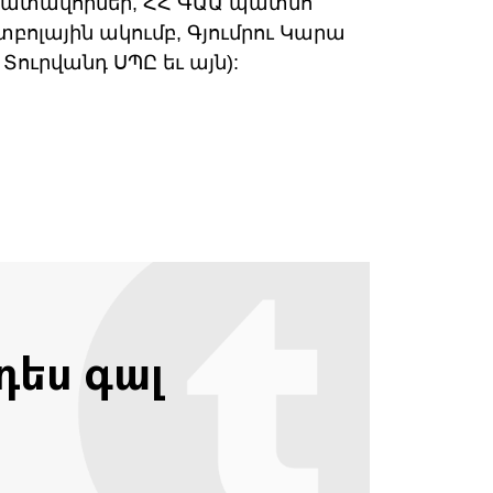
դատավորներ, ՀՀ ԳԱԱ պատմո
բոլային ակումբ, Գյումրու Կարա
ուրվանդ ՍՊԸ եւ այն):
դես գալ