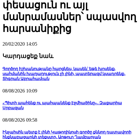
փեսացուն ու այլ
մանրամասներ՝ սպասվող
հարսանիքից
20/02/2020 14:05
Կարդացեք նաև
Գործող իշխանությանը հարցնես, կասեն՝ եթե խոսենք,
սահմանին խաղաղություն չի լինի, պատերազմ կսադրենք․
Տիգրան Աբրահամյան
08/08/2026 10:09
«Պիտի պահենք ու պահպանենք Էջմիածինը»․ Զաքարիա
Սրբազան
08/08/2026 09:58
Ինչպիսին պետք է լինի Կաթողիկոսի գործը քննող դատավորի
ինքնաբացարկի տեքստը․ Արթուր Ղամբարյան