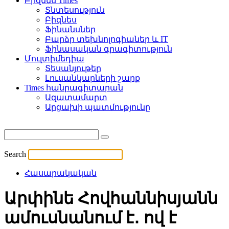
Բիզնես Times
Տնտեսություն
Բիզնես
Ֆինանսներ
Բարձր տեխնոլոգիաներ և IT
Ֆինասական գրագիտություն
Մուլտիմեդիա
Տեսանյութեր
Լուսանկարների շարք
Times հանրագիտարան
Ազատամարտ
Արցախի պատմությունը
Search
Հասարակական
Արփինե Հովհաննիսյանն
ամուսնանում է․ ով է