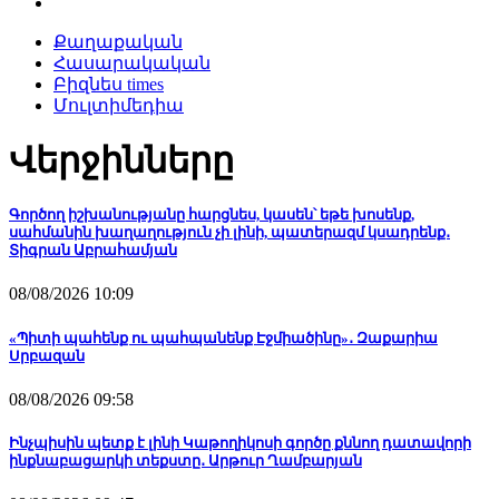
Քաղաքական
Հասարակական
Բիզնես times
Մուլտիմեդիա
Վերջինները
Գործող իշխանությանը հարցնես, կասեն՝ եթե խոսենք,
սահմանին խաղաղություն չի լինի, պատերազմ կսադրենք․
Տիգրան Աբրահամյան
08/08/2026 10:09
«Պիտի պահենք ու պահպանենք Էջմիածինը»․ Զաքարիա
Սրբազան
08/08/2026 09:58
Ինչպիսին պետք է լինի Կաթողիկոսի գործը քննող դատավորի
ինքնաբացարկի տեքստը․ Արթուր Ղամբարյան