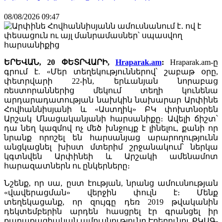
08/08/2026 09:47
ԵՐԵՎԱՆ, 20 ՓԵՏՐՎԱՐԻ,
Hraparak.am
:
Hraparak.am-ը
գրում է. «Մեր տեղեկություններով՝ շաբաթ օրը,
փետրվարի 22-ին, երևանյան նորաբաց
ռեստորաններից մեկում տեղի կունենա
արդարադատության նախկին նախարար Արփինե
Հովհաննիսյանի և «Աստղիկ» ԲԿ փոխտնօրեն
Արշակ Մնացականյանի հարսանիքը։ Ավելի ճիշտ՝
դա նեղ կազմով ոչ մեծ խնջույք է լինելու, քանի որ
նրանք որոշել են հարսանյաց արարողությունն
անցկացնել խիստ մտերիմ շրջանակում՝ ներկա
կգտնվեն Արփինեի և Արշակի ամենամոտ
հարազատներն ու ընկերները։
Նշենք, որ սա, ըստ էության, նրանց ամուսնության
«վավերացման» վերջին փուլն է։ Մենք
տեղեկացանք, որ զույգը դեռ 2019 թվականին
դեկտեմբերին արդեն հասցրել էր գրանցել իր
քաղաքացիական ամուսնությունը Էրեբունու ՔԿԱԳ-