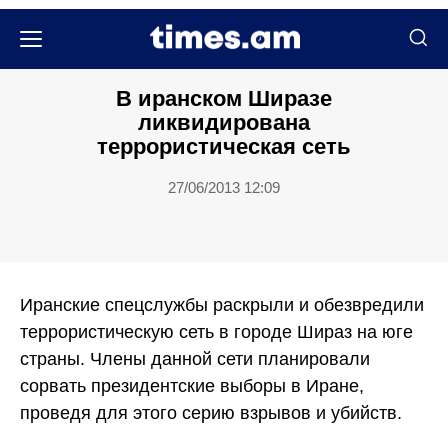
Քաղաքական
В иранском Ширазе
ликвидирована
террористическая сеть
27/06/2013 12:09
Иранские спецслужбы раскрыли и обезвредили
террористическую сеть в городе Шираз на юге
страны. Члены данной сети планировали
сорвать президентские выборы в Иране,
проведя для этого серию взрывов и убийств.