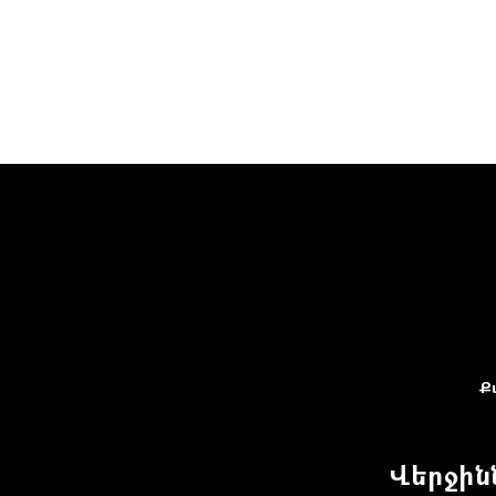
Ք
Վերջին