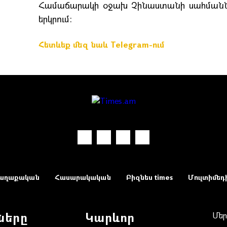
Համաճարակի օջախ Չինաստանի սահմաններ
երկրում:
Հետևեք մեզ նաև Telegram-ում
աղաքական
Հասարակական
Բիզնես times
Մուլտիմեդ
ները
Կարևոր
Մեր