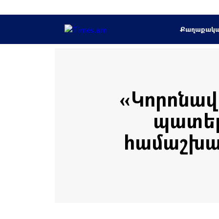
Քաղաքակ
«Կորոնավ
պատեր
համաշխար