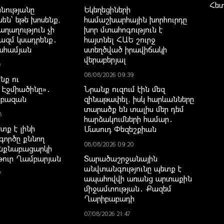
Հե
նությանը
Եկեղեցիների
են՝ եթե խոսենք,
համաշխարհային խորհուրդը
ղաղություն չի
խոր մտահոգություն է
ազմ կսադրենք․
հայտնել ՀԱԵ շուրջ
ահամյան
ստեղծված իրավիճակի
վերաբերյալ
9
08/08/2026 09:39
նք ու
Էջմիածինը»․
Նրանք ուզում էին մեզ
րբազան
զինաթափել, իսկ հարևանները
տարածք են տալիս մեր դեմ
8
հարձակումների համար․
տք է լինի
Մասուդ Փեզեշքիան
գործը քննող
08/08/2026 09:20
նքնաբացարկի
թուր Ղամբարյան
Տարածաշրջանային
անվտանգությունը պետք է
7
ապահովվի առանց արտաքին
միջամտության․ Քազեմ
Ղարիբաբադի
07/08/2026 21:47