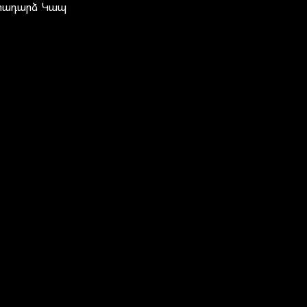
տադարձ Կապ