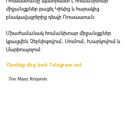
Ռուսաստանը պատրաստ է հումանիտար
միջանցքներ բացել Կիևից և հարակից
բնակավայրերից դեպի Ռուսաստան։
Միաժամանակ հումանիտար միջանցքներ
կբացվեն Չերնիգովում, Սումում, Խարկովում և
Մարիուպոլում։
Հետևեք մեզ նաև Telegram-ում