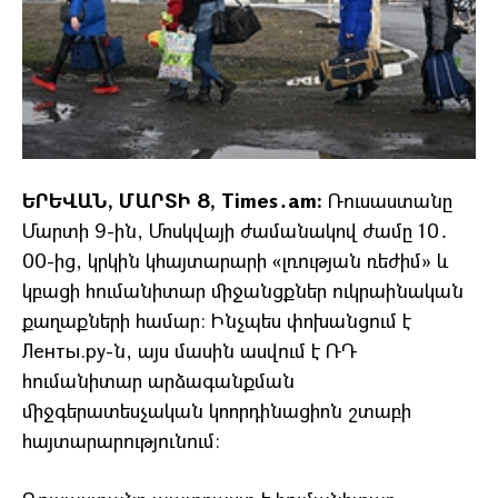
ԵՐԵՎԱՆ, ՄԱՐՏԻ 8, Times․am:
Ռուսաստանը
Մարտի 9-ին, Մոսկվայի ժամանակով ժամը 10․
00-ից, կրկին կհայտարարի «լռության ռեժիմ» և
կբացի հումանիտար միջանցքներ ուկրաինական
քաղաքների համար։ Ինչպես փոխանցում է
Ленты.ру-ն, այս մասին ասվում է ՌԴ
հումանիտար արձագանքման
միջգերատեսչական կոորդինացիոն շտաբի
հայտարարությունում։