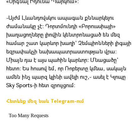
«Սիգնալ Իդունա Պարկում»:
-Այժմ Լևանդովսկու ապագան քննարկելու
ժամանակը չէ: Դորտմունդի «Բորուսսիայի»
խաղացողները լիովին կենտրոնացած են մեզ
համար շատ կարևոր խաղի’ Չեմպիոնների լիգայի
եզրափակչի նախապատրաստության վրա:
Միայն դա է այս պահին կարևոր: Մնացածը’
հետո: Ես հուսով եմ, որ Ռոբերտը կմնա, սակայն
ամեն ինչ պարզ կլինի ավելի ուշ,- ասել է Կլոպը
Sky Sports-ի հետ զրույցում:
Հետևեք մեզ նաև Telegram-ում