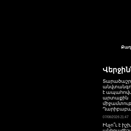
Քաղ
Վերջին
Տարածաշր
անվտանգու
է ապահով
արտաքին
միջամտութ
Ղարիբաբա
07/08/2026 21:47
Ինչո՞ւ է ի
անհրաժեշտ