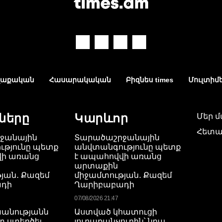
աքական
Հասարակական
Բիզնես times
Մուլտիմ
ները
Կարևոր
Մեր 
Հետա
ջանային
Տարածաշրջանային
թյունը պետք
անվտանգությունը պետք
վի առանց
է ապահովվի առանց
արտաքին
յան․ Քազեմ
միջամտության․ Քազեմ
դի
Ղարիբաբադի
07/08/2026 21:47
շխանությանն
Աստված կհատուցի
 ստեղծել
յուրաքանչյուրին՝ նրա