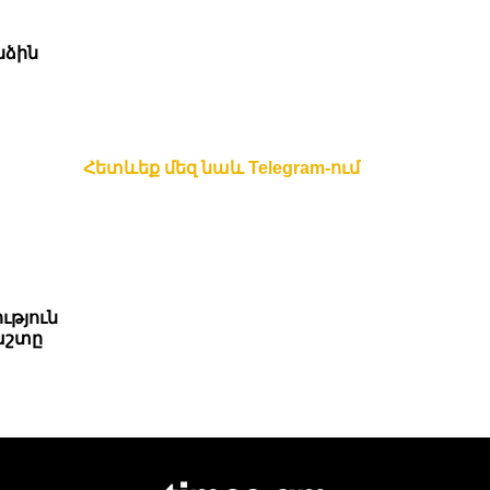
նձին
Հետևեք մեզ նաև Telegram-ում
ւթյուն
աշտը