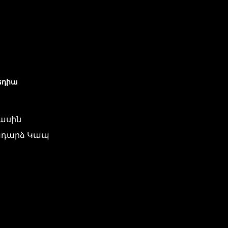
եդիա
մասին
դարձ Կապ