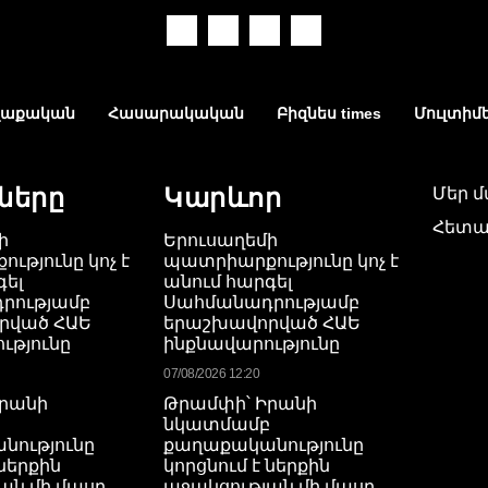
աքական
Հասարակական
Բիզնես times
Մուլտիմ
ները
Կարևոր
Մեր 
Հետա
ի
Երուսաղեմի
ւթյունը կոչ է
պատրիարքությունը կոչ է
գել
անում հարգել
րությամբ
Սահմանադրությամբ
րված ՀԱԵ
երաշխավորված ՀԱԵ
ւթյունը
ինքնավարությունը
07/08/2026 12:20
Իրանի
Թրամփի՝ Իրանի
բ
նկատմամբ
նությունը
քաղաքականությունը
 ներքին
կորցնում է ներքին
ան մի մասը
աջակցության մի մասը