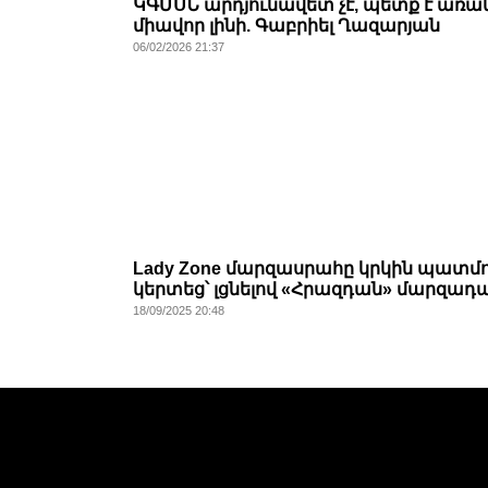
ԿԳՄՍՆ արդյունավետ չէ, պետք է առա
միավոր լինի. Գաբրիել Ղազարյան
06/02/2026 21:37
Lady Zone մարզասրահը կրկին պատմո
կերտեց՝ լցնելով «Հրազդան» մարզադ
18/09/2025 20:48