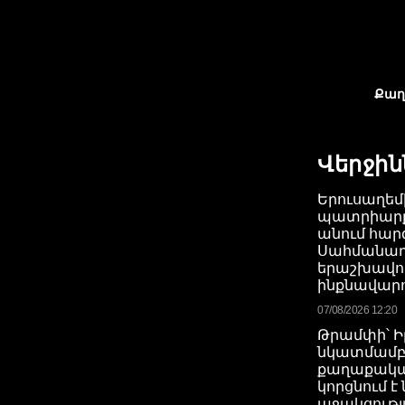
Քաղ
Վերջին
Երուսաղեմ
պատրիարքո
անում հար
Սահմանադ
երաշխավո
ինքնավարո
07/08/2026 12:20
Թրամփի՝ 
նկատմամ
քաղաքակա
կորցնում է
աջակցությ