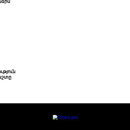
նձին
ւթյուն
աշտը