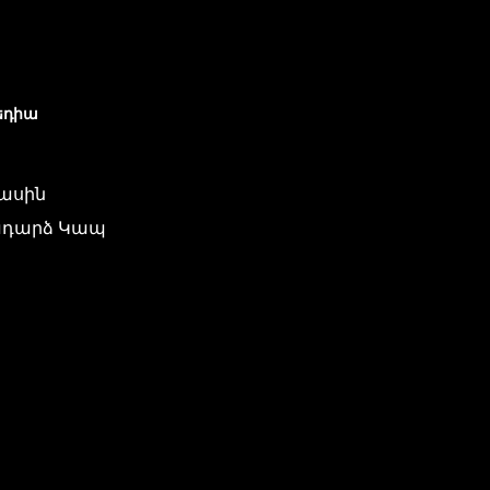
եդիա
մասին
դարձ Կապ