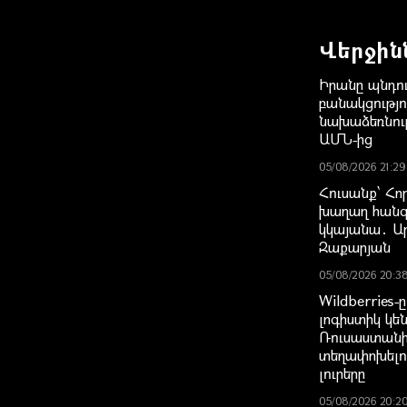
Վերջին
Իրանը պնդու
բանակցությո
նախաձեռնութ
ԱՄՆ-ից
05/08/2026 21:29
Հուսանք՝ Հոր
խաղաղ հանգո
կկայանա․ Ա
Զաքարյան
05/08/2026 20:3
Wildberries-ը
լոգիստիկ կե
Ռուսաստանի
տեղափոխելո
լուրերը
05/08/2026 20:2