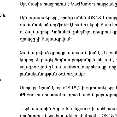
Այդ մասին հաղորդում է MacRumors հարթակ
0 և
Այն օգտատերերը, որոնք ունեն iOS 18,1 տա
ժամանակ սմարթֆոնի էկրանի վերևի ձախ կող
ու ձայնագրել։ Կոճակին չսեղմելու դեպքում 
զրույցը չի ձայնագրվում։
Ձայնագրված զրույցը պահպանվում է «Նշում
կարող են բացել ձայնագրությունը և լսել այ
սղագրությունը կամ ամփոփ տարբերակը, որը
բանականության օգնությամբ։
s
Աղբյուրը նշում է, որ iOS 18,1-ի օգտատերե
iPhone-ում ու ստանալ դրա կարճ նկարագրութ
Ներկա պահին Apple Intelligence-ի արհես
գործառույթները հասանելի են միայն iOS 18.1