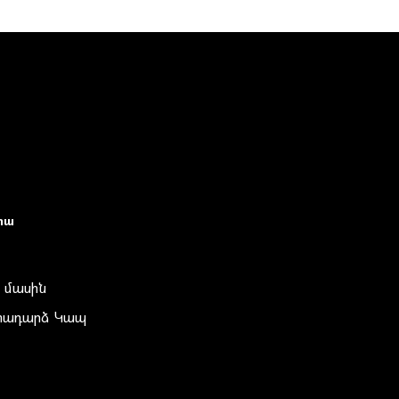
իա
 մասին
տադարձ Կապ