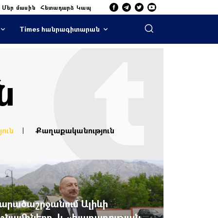
Մեր մասին
Հետադարձ Կապ
Times հանրագիտարան
ն
յուն
Քաղաքականություն
արածաշրջանում Ալիևի
շնամիները, և «խաղաղության