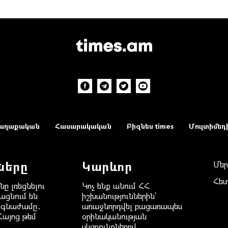
աղաքական
Հասարակական
Բիզնես times
Մուլտիմեդ
ները
Կարևոր
Մեր
Հե
նը լռեցնելու
Կոչ ենք անում ՀՀ
ացնում են
իշխանություններին`
ճգնաժամը․
առաջնորդվել բացառապես
Հայոց թեմ
օրինականության
սկզբունքներով․