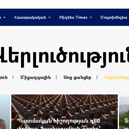
ն
Հասարակական
Բիզնես Times
Մուլտիմեդիա
Վերլուծությու
յուն
Միջազգային
Սոց ցանցեր
Վերլուծութ
Պատմական հիշողության դեմ
Տ
լիբերալ-ֆաշիստական գրոհը՝
թ