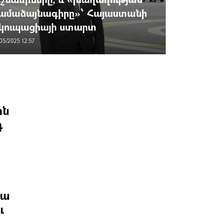
ամաձայնագիրը»՝ Հայաստանի
կուպացիայի ստարտ
/05/2025 12:57
ին
դ
տա
ւ