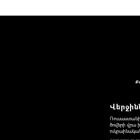
Ք
Վերջին
Ռուսաստանի
ծովերի վրա խ
ուկրաինակ