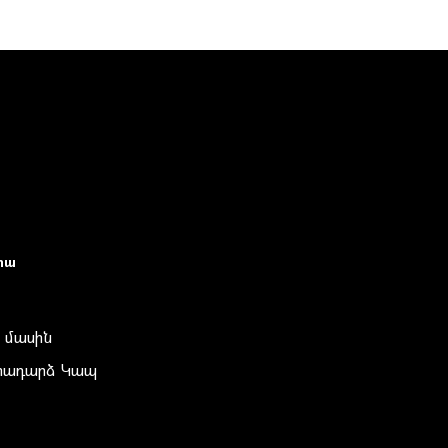
իա
 մասին
տադարձ Կապ