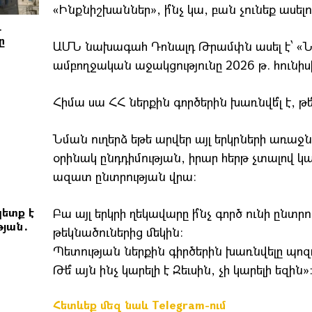
«Ինքնիշխաններ», ի՞նչ կա, բան չունեք ասելու
և
ը
ԱՄՆ նախագահ Դոնալդ Թրամփն ասել է՝ «Նի
ամբողջական աջակցությունը 2026 թ. հունիսի
Հիմա սա ՀՀ ներքին գործերին խառնվե՞լ է, թե՞՝
Նման ուղերձ եթե արվեր այլ երկրների առաջ
օրինակ ընդդիմության, իրար հերթ չտալով կա
ազատ ընտրության վրա։
ետք է
Բա այլ երկրի ղեկավարը ի՞նչ գործ ունի ընտր
թյան․
թեկնածուներից մեկին։
Պետության ներքին գիրծերին խառնվելը պոզով
Թե՞ այն ինչ կարելի է Զեւսին, չի կարելի եզին»
Հետևեք մեզ նաև Telegram-ում