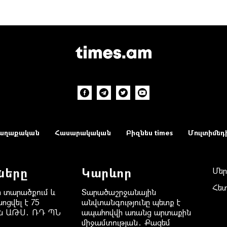
աղաքական
Հասարակական
Բիզնես times
Մուլտիմեդ
ները
Կարևոր
Մեր
Հե
 տարածքում և
Տարածաշրջանային
ոցվել է 75
անվտանգությունը պետք է
ան ԱԹՍ․ ՌԴ ՊՆ
ապահովվի առանց արտաքին
միջամտության․ Քազեմ