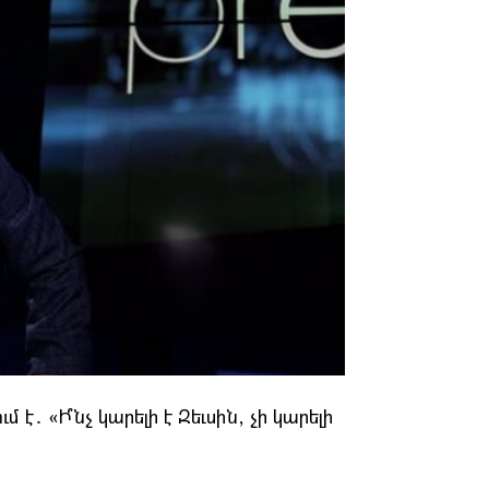
․ «Ի՞նչ կարելի է Զեւսին, չի կարելի