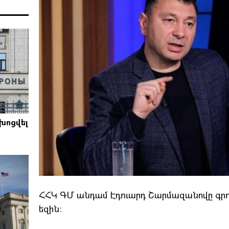
խոցվել
ՀՀԿ ԳՄ անդամ Էդուարդ Շարմազանովը գրում է
եզին։