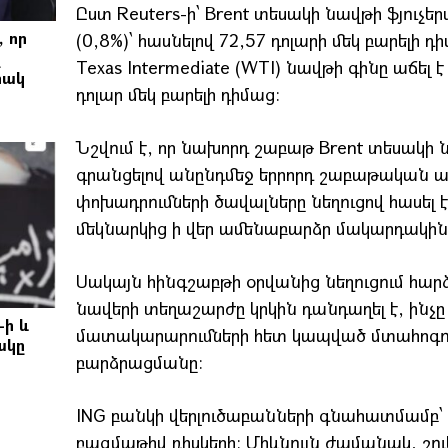
Ըստ Reuters-ի՝ Brent տեսակի նավթի ֆյուչե
 որ
(0,8%)՝ հասնելով 72,57 դոլարի մեկ բարելի
ը
Texas Intermediate (WTI) նավթի գինը աճել է
հակ
դոլար մեկ բարելի դիմաց։
Նշվում է, որ նախորդ շաբաթ Brent տեսակի 
գրանցելով անընդմեջ երրորդ շաբաթական ա
փոխադրումների ծավալները նեղուցով հասել
մեկնարկից ի վեր ամենաբարձր մակարդակին
Սակայն հինգշաբթի օրվանից նեղուցում հար
նավերի տեղաշարժը կրկին դանդաղել է, ինչը 
-ի և
մատակարարումների հետ կապված մտահոգութ
ակը
բարձրացմանը։
ING բանկի վերլուծաբանների գնահատմամբ՝ 
բազմաթիվ ռիսկերի։ Միևնույն ժամանակ, շու