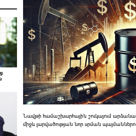
ց
ն
Նավթի համաշխարհային շուկայում արձանագր
միջև լարվածության նոր սրման պայմաններու