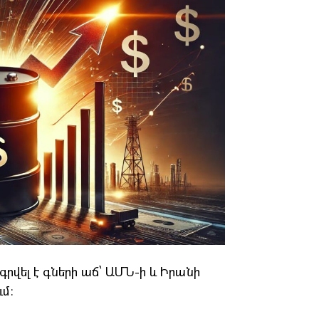
վել է գների աճ՝ ԱՄՆ-ի և Իրանի
մ։