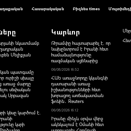
աղաքական
Հասարակական
Բիզնես times
Մուլտիմեդ
ները
Կարևոր
Մեր
Հե
րյանի նկատմամբ
Թրամփը հայտարարել է, որ
եղադրական
նախընտրում է Իրանի հետ
ւբեն Մելիքյան
համաձայնությունը
ռազմական սցենարից
06/08/2026 16:52
կան պատգամը
 որ ուրիշի սխալը
ՀԱԵ առաջնորդը կկանգնի
ց առաջ մարդը
դատարանի առաջ
նելու սեփական
իշխանությունների հետ
հակ Սրբազան
խորացող առճակատման
ֆոնին․ Reuters
06/08/2026 16:12
րի կեսը կարծում է,
Իրանի
Իրանը մինչև օրվա վերջ
յունը կսրի
ակնկալում է Օմանի հետ
Մերձավոր
ստորագրել Հորմուզի