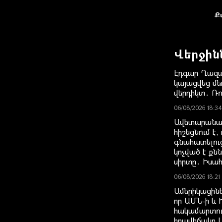
Ք
Վերջին
Էդգար Ղազա
կայացվեց մ
վերդիկտ․ Ռո
06/08/2026 18:34
Ավետարանա
հիշեցնում է,
գնահատելու
կոչված է քն
սիրտը․ Իսա
06/08/2026 18:21
Ամերիկացինե
որ ԱՄՆ-ի և 
հակամարտութ
իրավիճակը 