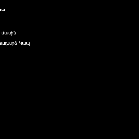
իա
 մասին
տադարձ Կապ