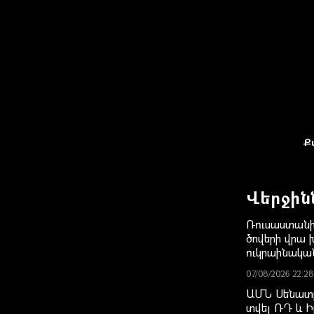
Ք
Վերջին
Ռուսաստանի
ծովերի վրա խ
ուկրաինակ
07/08/2026 22:28
ԱՄՆ Սենատը
տվել ՌԴ և Ի