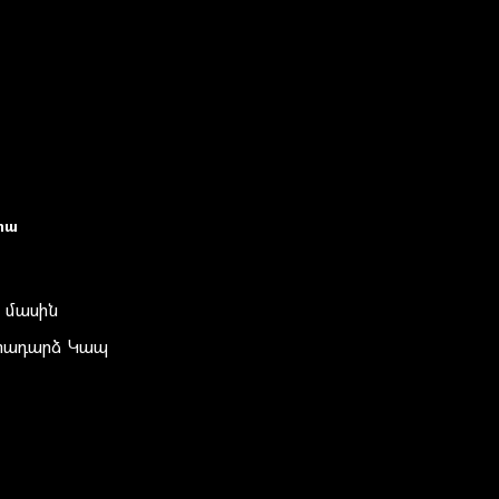
իա
 մասին
տադարձ Կապ