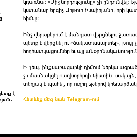
կդառնա: «Միջնորդությունը» չի ընդունվել:
կստանար երգիչ Արթուր Իսպիրյանը, որի կատ
և
ը
հիմնը:
Ինչ վերաբերում է մանդատ վերցնելու ջատագ
պետք է վերցնել ու «ճակատամարտել», թույլ 
հողհատկացումներ եւ այլ անօրինականությ
Ի դեպ, ինքնաբացարկի դիմում ներկայացրած
չի մասնակցել քաղխորհրդի նիստին, սակայն, 
տեղյակ է պահել, որ ուղիղ եթերով կհեռարձա
ետք է
Հետևեք մեզ նաև Telegram-ում
թյան․