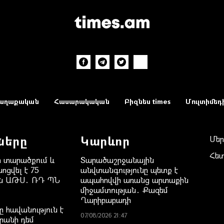
աղաքական
Հասարակական
Բիզնես times
Մուլտիմեդ
ները
Կարևոր
Մեր
Հե
 տարածքում և
Տարածաշրջանային
ոցվել է 75
անվտանգությունը պետք է
ան ԱԹՍ․ ՌԴ ՊՆ
ապահովվի առանց արտաքին
միջամտության․ Քազեմ
Ղարիբաբադի
 հավանություն է
07/08/2026 21:47
րանի դեմ