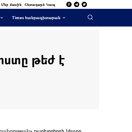
Մեր մասին
Հետադարձ Կապ
Times հանրագիտարան
իստը թեժ է
առանգության» քաղխորհրդի նիստը