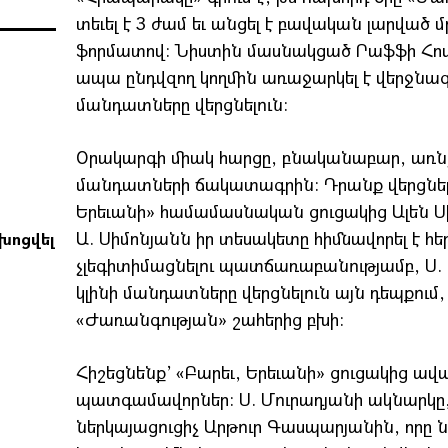
տեւել է 3 ժամ եւ անցել է բավական լարված մ
ֆորմատով: Նիստին մասնակցած Րաֆֆի Հովհա
ապա ընդվզող կողմին առաջարկել է վերջնագրեր
մանդատները վերցնելուն:
Օրակարգի միակ հարցը, բնականաբար, առնչ
մանդատների ճակատագրին: Դրանք վերցնելո
Երեւանի» համամասնական ցուցակից Ալեն Սի
Ա. Սիմոնյանն իր տեսակետը հիմնավորել է 
խոցվել
չլեգիտիմացնելու պատճառաբանությամբ, Ս. Մ
կլինի մանդատները վերցնելուն այն դեպքում,
«Ժառանգության» շահերից բխի:
Հիշեցնենք’ «Բարեւ, Երեւանի» ցուցակից ա
պատգամավորներ: Ս. Մուրադյանի ակնարկը, ը
ներկայացուցիչ Արթուր Գասպարյանին, որը 