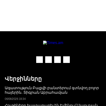
Վերջինները
Ազատություն Բաքվի բանտերում գտնվող բոլոր
հայերին․ Տիգրան Աբրահամյան
06/08/2026 19:34
Հութիները հայտարարել են Եմենում Սաուդյան