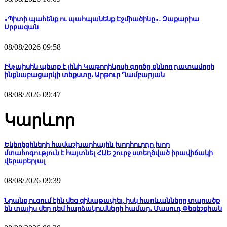
«Պիտի պահենք ու պահպանենք Էջմիածինը»․ Զաքարիա
Սրբազան
08/08/2026 09:58
Ինչպիսին պետք է լինի Կաթողիկոսի գործը քննող դատավորի
ինքնաբացարկի տեքստը․ Արթուր Ղամբարյան
08/08/2026 09:47
Կարևոր
Եկեղեցիների համաշխարհային խորհուրդը խոր
մտահոգություն է հայտնել ՀԱԵ շուրջ ստեղծված իրավիճակի
վերաբերյալ
08/08/2026 09:39
Նրանք ուզում էին մեզ զինաթափել, իսկ հարևանները տարածք
են տալիս մեր դեմ հարձակումների համար․ Մասուդ Փեզեշքիան