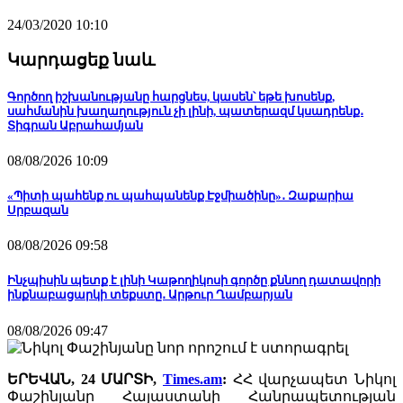
24/03/2020 10:10
Կարդացեք նաև
Գործող իշխանությանը հարցնես, կասեն՝ եթե խոսենք,
սահմանին խաղաղություն չի լինի, պատերազմ կսադրենք․
Տիգրան Աբրահամյան
08/08/2026 10:09
«Պիտի պահենք ու պահպանենք Էջմիածինը»․ Զաքարիա
Սրբազան
08/08/2026 09:58
Ինչպիսին պետք է լինի Կաթողիկոսի գործը քննող դատավորի
ինքնաբացարկի տեքստը․ Արթուր Ղամբարյան
08/08/2026 09:47
ԵՐԵՎԱՆ, 24 ՄԱՐՏԻ,
Times.am
:
ՀՀ վարչապետ Նիկոլ
Փաշինյանը Հայաստանի Հանրապետության