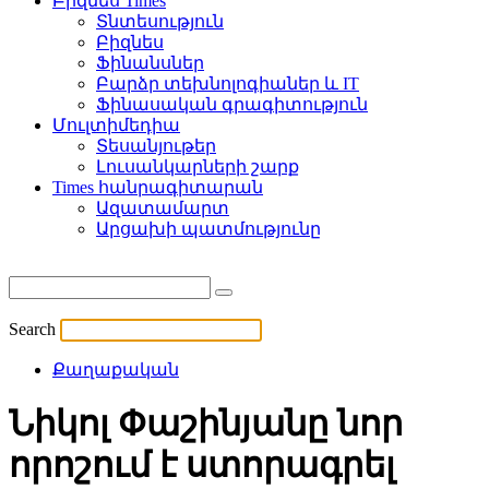
Բիզնես Times
Տնտեսություն
Բիզնես
Ֆինանսներ
Բարձր տեխնոլոգիաներ և IT
Ֆինասական գրագիտություն
Մուլտիմեդիա
Տեսանյութեր
Լուսանկարների շարք
Times հանրագիտարան
Ազատամարտ
Արցախի պատմությունը
Search
Քաղաքական
Նիկոլ Փաշինյանը նոր
որոշում է ստորագրել