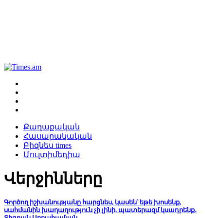
Քաղաքական
Հասարակական
Բիզնես times
Մուլտիմեդիա
Վերջինները
Գործող իշխանությանը հարցնես, կասեն՝ եթե խոսենք,
սահմանին խաղաղություն չի լինի, պատերազմ կսադրենք․
Տիգրան Աբրահամյան