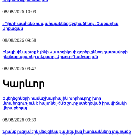
08/08/2026 10:09
«Պիտի պահենք ու պահպանենք Էջմիածինը»․ Զաքարիա
Սրբազան
08/08/2026 09:58
Ինչպիսին պետք է լինի Կաթողիկոսի գործը քննող դատավորի
ինքնաբացարկի տեքստը․ Արթուր Ղամբարյան
08/08/2026 09:47
Կարևոր
Եկեղեցիների համաշխարհային խորհուրդը խոր
մտահոգություն է հայտնել ՀԱԵ շուրջ ստեղծված իրավիճակի
վերաբերյալ
08/08/2026 09:39
Նրանք ուզում էին մեզ զինաթափել, իսկ հարևանները տարածք