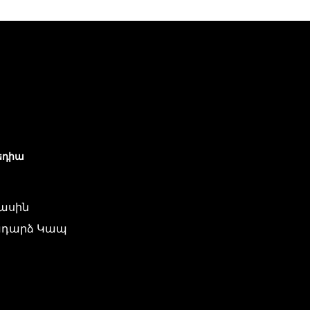
եդիա
մասին
դարձ Կապ