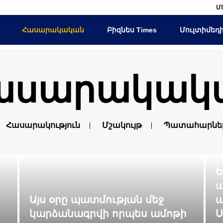
Մ
Հասարակական
Բիզնես Times
Մուլտիմեդ
ասարակակ
Հասարակություն
Մշակույթ
Պատահարնե
Ե
պ
Այս օրը պատմության մեջ
ա
կարձանագրվի որպես ամոթի
Ս