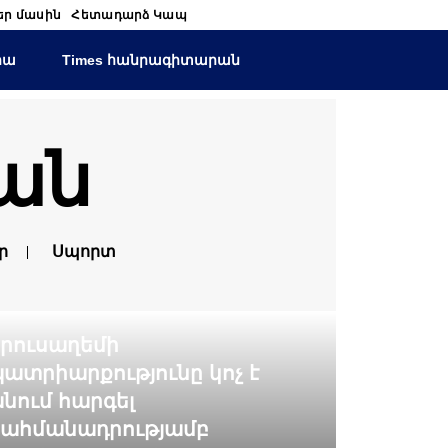
եր մասին
Հետադարձ Կապ
իա
Times հանրագիտարան
ան
ր
Սպորտ
րուսաղեմի
ատրիարքությունը կոչ է
նում հարգել
ահմանադրությամբ