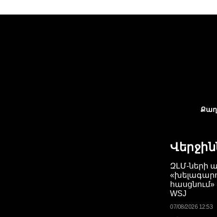
Քաղ
Վերջին
ԶԼՄ-ների 
«խելագարո
հասցնում»
WSJ
07/08/2026 12:53