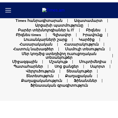
Times հանրագիտարան
Ազատամարտ
Արցախի պատմությունը
Բարձր տեխնոլոգիաներ և IT
Բիզնես
Բիզնես times
Գլխավոր
Իրավունք
Լուսանկարների շարք
Կարծիք
Հասարակական
Հասարակություն
Հատուկ նախագծեր
Մամուլի տեսություն
Մեր կողմից ստեղծվող ուսուցողական
տեսանյութեր
Միջազգային
Մշակույթ
Մուլտիմեդիա
Պատահարներ
Սոց ցանցեր
Սպորտ
Վերլուծություն
Տեսանյութեր
Տնտեսություն
Քաղաքական
Քաղաքականություն
Ֆինանսներ
Ֆինասական գրագիտություն